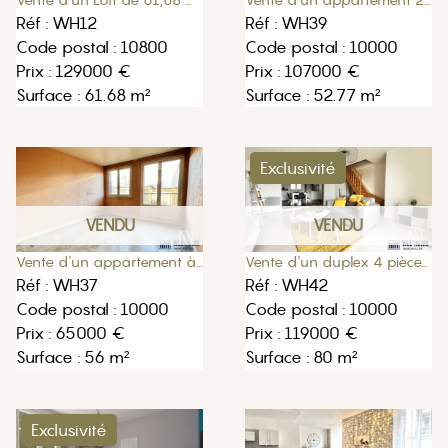
Vente d'un Loft de 61,68 m2 loi carrez à Saint Julien les Villas
Vente d'un appartement 2 pièces 52,77 m2 à Troyes
Réf : WH12
Réf : WH39
Code postal : 10800
Code postal : 10000
Prix : 129000 €
Prix : 107000 €
Surface : 61.68 m²
Surface : 52.77 m²
Exclusivité
VENDU
VENDU
Vente d'un duplex 4 pièces 80m2 56,02 loi carrez à Troyes
Vente d'un appartement à rénover 3 pièces 56m2 à Troyes
Réf : WH42
Réf : WH37
Code postal : 10000
Code postal : 10000
Prix : 119000 €
Prix : 65000 €
Surface : 80 m²
Surface : 56 m²
Exclusivité