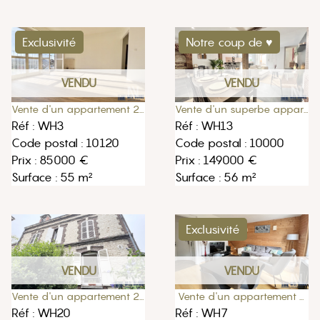
Notre coup de ♥
Exclusivité
VENDU
VENDU
Vente d'un appartement 2 pièces 55m2
Vente d'un superbe appartement 56m2 avec terrasse à Troyes
Réf : WH3
Réf : WH13
Code postal : 10120
Code postal : 10000
Prix : 85000 €
Prix : 149000 €
Surface : 55 m²
Surface : 56 m²
Exclusivité
VENDU
VENDU
Vente d'un appartement 53m2, 46,20m2 loi carrez proche gare
Vente d'un appartement 2 pièces 40m2 à Sainte-Savine
Réf : WH7
Réf : WH20