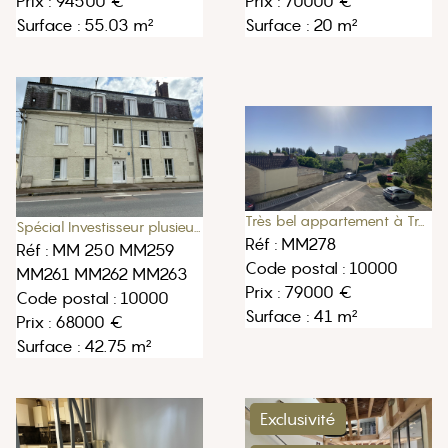
Prix : 70000 €
Prix : 94500 €
Surface : 20 m²
Surface : 55.03 m²
Très bel appartement à Troyes proche université , lycée, commerces
Spécial Investisseur plusieurs appartements sur Troyes
Réf : MM278
Réf : MM 250 MM259
Code postal : 10000
MM261 MM262 MM263
Prix : 79000 €
Code postal : 10000
Surface : 41 m²
Prix : 68000 €
Surface : 42.75 m²
Exclusivité