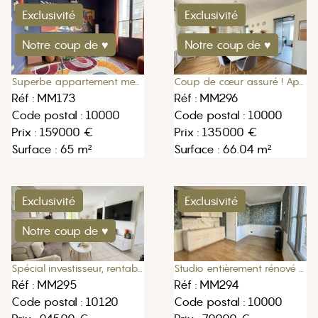
Exclusivité
Exclusivité
Notre coup de ♥
Notre coup de ♥
Superbe appartement meublé de 65m2 à Troyes
Coup de cœur assuré ! Appartement 66m2 avec garage, balcon traversant et climatisation dans une résidence verd
Réf : MM173
Réf : MM296
Code postal : 10000
Code postal : 10000
Prix : 159000 €
Prix : 135000 €
Surface : 65 m²
Surface : 66.04 m²
Exclusivité
Exclusivité
Notre coup de ♥
Studio entièrement rénové de 20m2 à Troyes
Spécial investisseur, rentabilité immédiate !
Réf : MM294
Réf : MM295
Code postal : 10000
Code postal : 10120