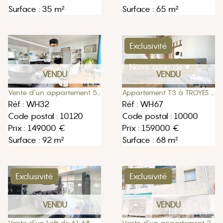
Surface : 35 m²
Surface : 65 m²
Exclusivité
Notre coup de ♥
VENDU
VENDU
Appartement T3 à TROYES proche Gare
Vente d'un appartement 5 pièces 92m2 à Saint-André-les-Vergers
Réf : WH67
Réf : WH32
Code postal : 10000
Code postal : 10120
Prix : 159000 €
Prix : 149000 €
Surface : 68 m²
Surface : 92 m²
Exclusivité
Exclusivité
VENDU
VENDU