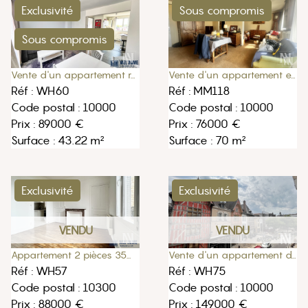
Exclusivité
Sous compromis
Sous compromis
Vente d'un appartement entièrement à rénover de 70m2 à Troyes
Vente d'un appartement rénové 2 pièces 43,22 m2 à Troyes
Réf : MM118
Réf : WH60
Code postal : 10000
Code postal : 10000
Prix : 76000 €
Prix : 89000 €
Surface : 70 m²
Surface : 43.22 m²
Exclusivité
Exclusivité
VENDU
VENDU
Appartement 2 pièces 35m2 à Sainte-Savine
Vente d'un appartement de 65m2 au centre ville de Troyes
Réf : WH57
Réf : WH75
Code postal : 10300
Code postal : 10000
Prix : 88000 €
Prix : 149000 €