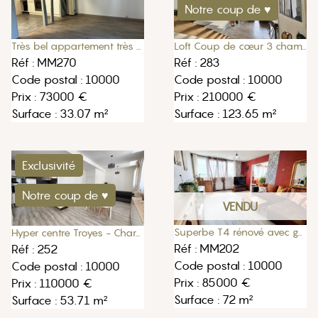
Notre coup de ♥
Très bel appartement très proche de la gare de Troyes
Loft Coup de cœur 3 chambres
Réf : MM270
Réf : 283
Code postal : 10000
Code postal : 10000
Prix : 73000 €
Prix : 210000 €
Surface : 33.07 m²
Surface : 123.65 m²
Exclusivité
Notre coup de ♥
VENDU
Superbe T4 rénové avec goût, loggia, à deux pas du centre historique de Troyes
Hyper centre Troyes - Charmant T2 de 54m2
Réf : MM202
Réf : 252
Code postal : 10000
Code postal : 10000
Prix : 85000 €
Prix : 110000 €
Surface : 72 m²
Surface : 53.71 m²