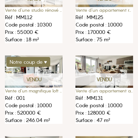
Vente d'une studio rénové et meublé proche de la gare
Vente d'un appartement rénové de 75m2 à Troyes
Réf : MM112
Réf : MM125
Code postal : 10300
Code postal : 10000
Prix : 55000 €
Prix : 170000 €
Surface : 18 m²
Surface : 75 m²
Notre coup de ♥
VENDU
VENDU
Vente d'un appartement avec parking et terrasse
Vente d'un magnifique loft de 246m2 à Troyes
Réf : MM131
Réf : 001
Code postal : 10000
Code postal : 10000
Prix : 128000 €
Prix : 520000 €
Surface : 47 m²
Surface : 246.04 m²