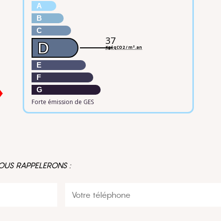
A
B
C
37
D
KgéqCO2 / m².an
E
F
G
Forte émission de GES
OUS RAPPELERONS :