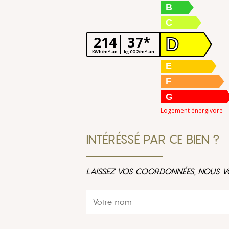
B
C
214
37*
D
KWh/m².an
kg CO2/m².an
E
F
G
Logement énergivore
INTÉRÉSSÉ PAR CE BIEN ?
LAISSEZ VOS COORDONNÉES, NOUS V