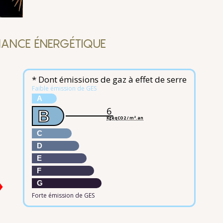
ANCE ÉNERGÉTIQUE
* Dont émissions de gaz à effet de serre
Faible émission de GES
A
6
B
KgéqCO2 / m².an
C
D
E
F
G
Forte émission de GES