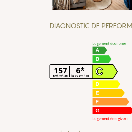
DIAGNOSTIC DE PERFORM
Logement économe
A
B
157
6*
C
KWh/m².an
kg CO2/m².an
D
E
F
G
Logement énergivore