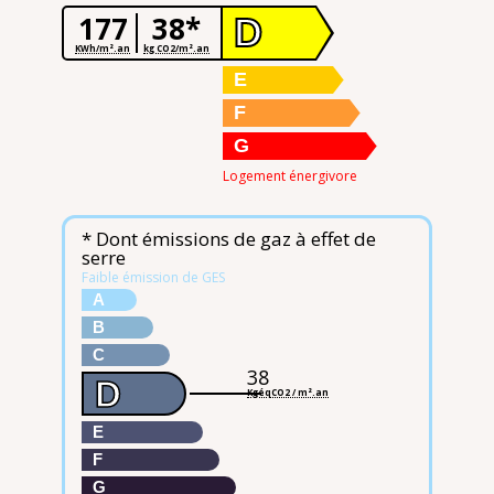
177
38*
D
KWh/m².an
kg CO2/m².an
E
F
G
Logement énergivore
* Dont émissions de gaz à effet de
serre
Faible émission de GES
A
B
C
38
D
KgéqCO2 / m².an
E
F
G