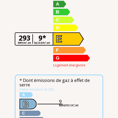
A
B
C
D
293
9*
E
KWh/m².an
kg CO2/m².an
F
G
Logement énergivore
* Dont émissions de gaz à effet de
serre
Faible émission de GES
A
9
B
KgéqCO2 / m².an
C