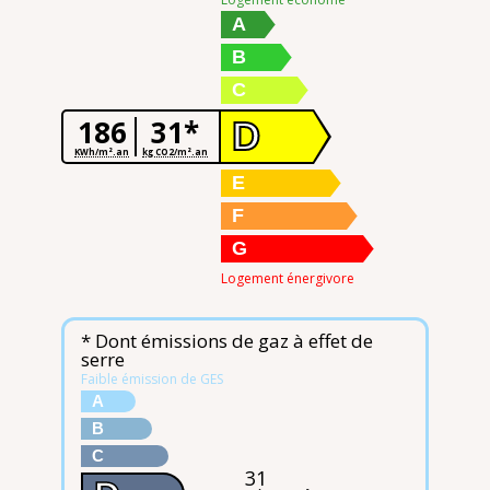
A
B
C
186
31*
D
KWh/m².an
kg CO2/m².an
E
F
G
Logement énergivore
* Dont émissions de gaz à effet de
serre
Faible émission de GES
A
B
C
31