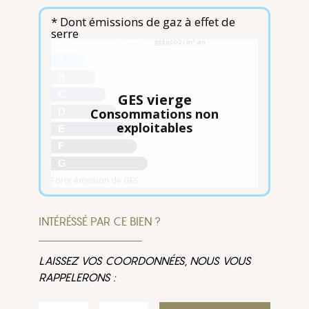
* Dont émissions de gaz à effet de
serre
KgéqCO2 / m².an
Faible émission de GES
A
B
C
GES vierge
Consommations non
D
exploitables
E
F
G
Forte émission de GES
INTÉRÉSSÉ PAR CE BIEN ?
LAISSEZ VOS COORDONNÉES, NOUS VOUS
RAPPELERONS :