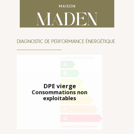
DIAGNOSTIC DE PERFORMANCE ÉNERGÉTIQUE
Logement économe
A
B
C
DPE vierge
D
Consommations non
exploitables
E
F
G
Logement énergivore