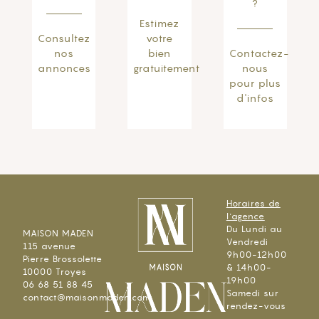
?
Estimez
Consultez
votre
nos
bien
Contactez-
annonces
gratuitement
nous
pour plus
d'infos
Horaires de
l'agence
Du Lundi au
MAISON MADEN
Vendredi
115 avenue
9h00-12h00
Pierre Brossolette
& 14h00-
10000 Troyes
19h00
06 68 51 88 45
Samedi sur
contact@maisonmaden.com
rendez-vous