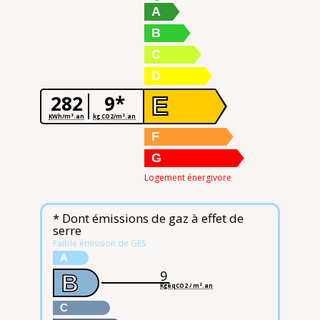
A
B
C
D
282
9*
E
KWh/m².an
kg CO2/m².an
F
G
Logement énergivore
* Dont émissions de gaz à effet de
serre
Faible émission de GES
A
9
B
KgéqCO2 / m².an
C