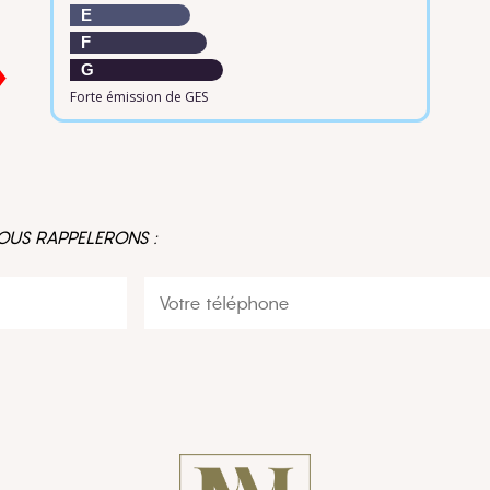
E
F
G
Forte émission de GES
OUS RAPPELERONS :