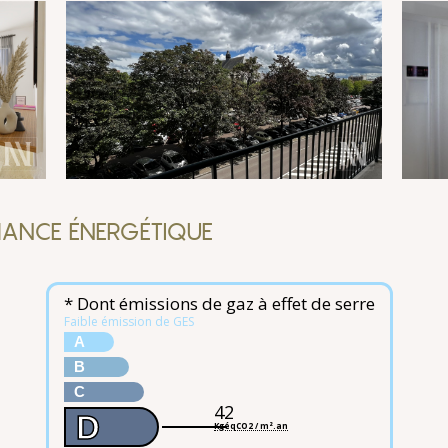
ANCE ÉNERGÉTIQUE
* Dont émissions de gaz à effet de serre
Faible émission de GES
A
B
C
42
D
KgéqCO2 / m².an