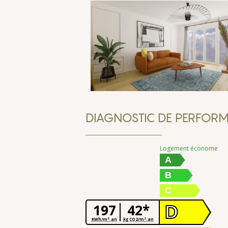
DIAGNOSTIC DE PERFORM
Logement économe
A
B
C
197
42*
D
KWh/m².an
kg CO2/m².an