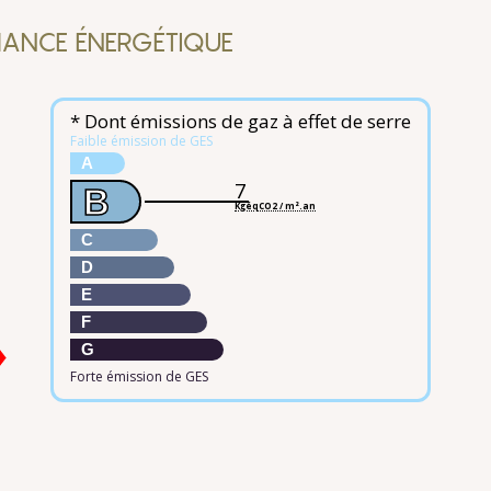
ANCE ÉNERGÉTIQUE
* Dont émissions de gaz à effet de serre
Faible émission de GES
A
7
B
KgéqCO2 / m².an
C
D
E
F
G
Forte émission de GES