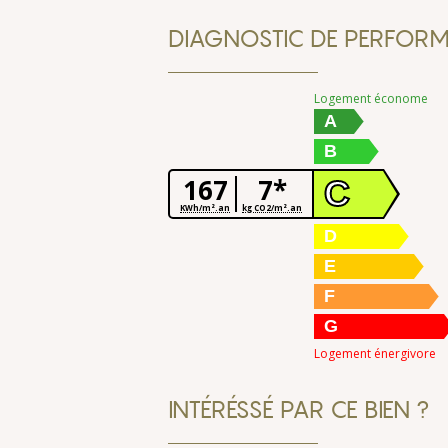
DIAGNOSTIC DE PERFORM
Logement économe
A
B
167
7*
C
KWh/m².an
kg CO2/m².an
D
E
F
G
Logement énergivore
INTÉRÉSSÉ PAR CE BIEN ?