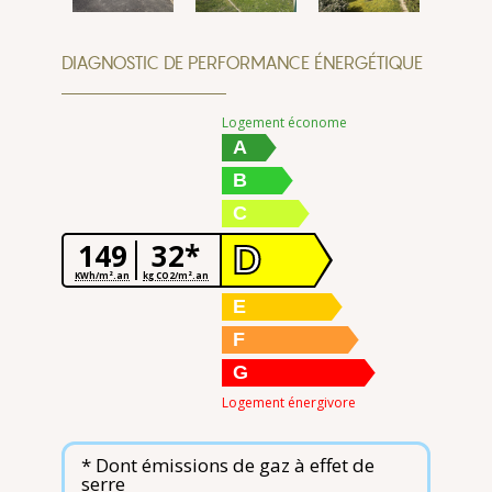
DIAGNOSTIC DE PERFORMANCE ÉNERGÉTIQUE
Logement économe
A
B
C
149
32*
D
KWh/m².an
kg CO2/m².an
E
F
G
Logement énergivore
* Dont émissions de gaz à effet de
serre