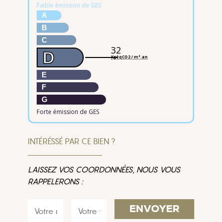
Faible émission de GES
A
B
C
32
D
KgéqCO2 / m².an
E
F
G
Forte émission de GES
INTÉRÉSSÉ PAR CE BIEN ?
LAISSEZ VOS COORDONNÉES, NOUS VOUS
RAPPELERONS :