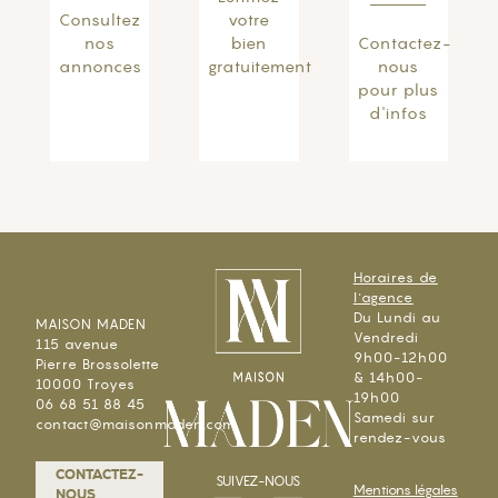
Consultez
votre
nos
bien
Contactez-
annonces
gratuitement
nous
pour plus
d'infos
Horaires de
l'agence
Du Lundi au
MAISON MADEN
Vendredi
115 avenue
9h00-12h00
Pierre Brossolette
& 14h00-
10000 Troyes
19h00
06 68 51 88 45
Samedi sur
contact@maisonmaden.com
rendez-vous
CONTACTEZ-
SUIVEZ-NOUS
Mentions légales
NOUS